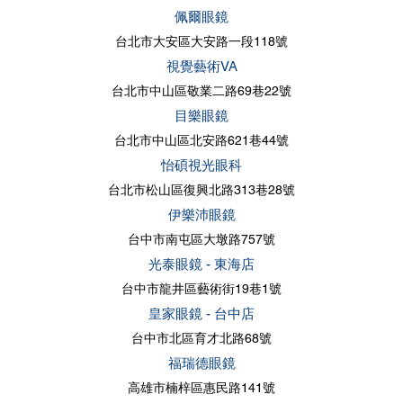
佩爾眼鏡
台北市大安區大安路一段118號
視覺藝術VA
台北市中山區敬業二路69巷22號
目樂眼鏡
台北市中山區北安路621巷44號
怡碩視光眼科
台北市松山區復興北路313巷28號
伊樂沛眼鏡
台中市南屯區大墩路757號
光泰眼鏡 - 東海店
台中市龍井區藝術街19巷1號
皇家眼鏡 - 台中店
台中市北區育才北路68號
福瑞德眼鏡
高雄市楠梓區惠民路141號