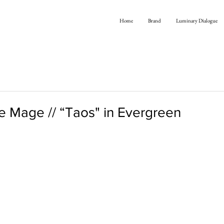
Home
Brand
Luminary Dialogue
e Mage // “Taos" in Evergreen